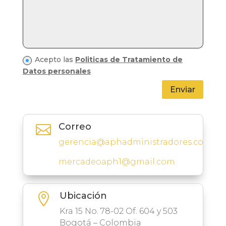
Acepto las
Politicas de Tratamiento de
Datos personales
Enviar
Correo

gerencia@aphadministradores.com
mercadeoaph1@gmail.com
Ubicación

Kra 15 No. 78-02 Of. 604 y 503
Bogotá – Colombia